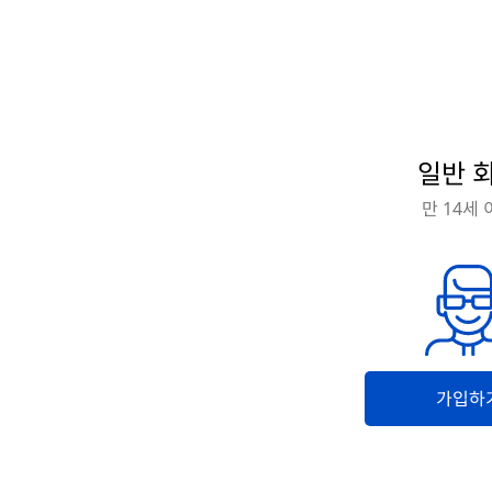
일반 
만 14세
가입하