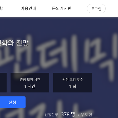
항
이용안내
문의게시판
로그인
변화와 전망
2
권장 모임 시간
권장 모임 횟수
1 시간
1 회
신청
378 명
/
무제한
신청현황