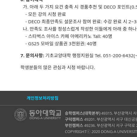
개인정보처리방침
승학캠퍼스(대학본부)
49315. 부산광역시 사
구덕캠퍼스
49201. 부산광역시 서구 대신공원
부민캠퍼스
49236. 부산광역시 서구 구덕로 
COPYRIGHTⓒ 2020 DONG-A UNIVERSITY