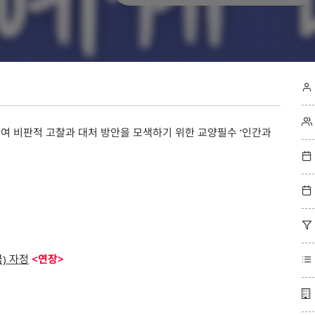






