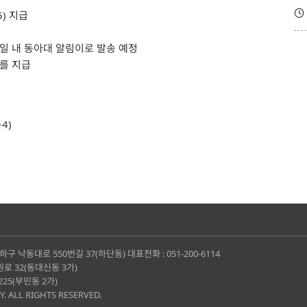

하구 낙동대로 550번길 37(하단동) 대표전화 : 051-200-6114
로 32(동대신동 3가)
225(부민동 2가)
. ALL RIGHTS RESERVED.